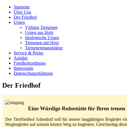
Startseite
Über Uns
Der Friedhof
Urnen
Völsing Tierurnen
Urnen aus Holz
ökologische Urnen
Tierurnen mit Herz
Tierurnenmanufaktur
Service & Preise
Anfahrt
Friedhofsordnung
Impressum
Datenschutzerklärung
Der Friedhof
Eine Würdige Ruhestätte für Ihren treuen
Der Tierfriedhof Adendorf soll für unsere langjährigen Begleiter 
Wegbegleiter auf seinem letzten Weg zu begleiten. Gleichzeitig di